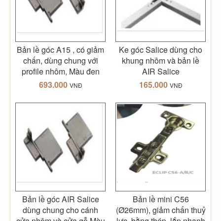
Bản lề góc A15 , có giảm
Ke góc Salice dùng cho
chấn, dùng chung với
khung nhôm và bản lề
profile nhôm, Màu đen
AIR Salice
693.000
165.000
VNĐ
VNĐ
Bản lề góc AIR Salice
Bản lề mini C56
dùng chung cho cánh
(Ø26mm), giảm chấn thuỷ
cửa nhôm và cửa gỗ.Màu
lực, bằng thép, lắp nhanh