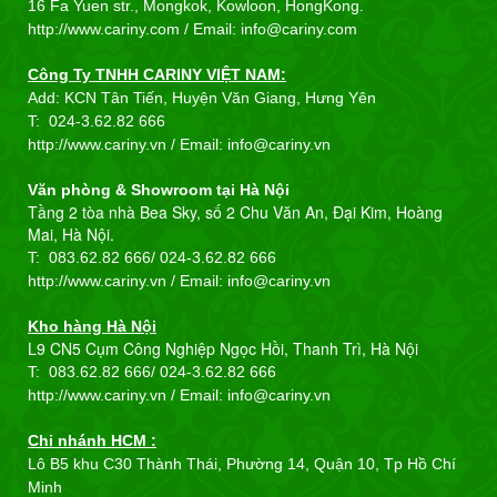
16 Fa Yuen str., Mongkok, Kowloon, HongKong.
http://www.cariny.com /
Email: info@cariny.com
Công Ty TNHH CARINY VIỆT NAM:
Add: KCN Tân Tiến, Huyện Văn Giang, Hưng Yên
T:
024-3.62.82 666
http://www.cariny.vn / Email:
info@cariny.vn
Văn phòng & Showroom tại Hà Nội
Tầng 2 tòa nhà Bea Sky, số 2 Chu Văn An, Đại Kim, Hoàng
Mai, Hà Nội.
T: 083.62.82 666/
024-3.62.82 666
http://www.cariny.vn / Email:
info@cariny.vn
Kho hàng Hà Nội
L9 CN5 Cụm Công Nghiệp Ngọc Hồi, Thanh Trì, Hà Nội
T: 083.62.82 666/
024-3.62.82 666
http://www.cariny.vn / Email:
info@cariny.vn
Chi nhánh HCM :
Lô B5 khu C30 Thành Thái, Phường 14, Quận 10, Tp Hồ Chí
Minh