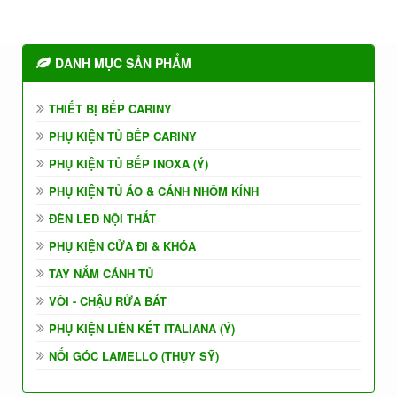
DANH MỤC SẢN PHẨM
THIẾT BỊ BẾP CARINY
PHỤ KIỆN TỦ BẾP CARINY
PHỤ KIỆN TỦ BẾP INOXA (Ý)
PHỤ KIỆN TỦ ÁO & CÁNH NHÔM KÍNH
ĐÈN LED NỘI THẤT
PHỤ KIỆN CỬA ĐI & KHÓA
TAY NẮM CÁNH TỦ
VÒI - CHẬU RỬA BÁT
PHỤ KIỆN LIÊN KẾT ITALIANA (Ý)
NỐI GÓC LAMELLO (THỤY SỸ)