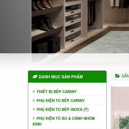
SẢ
DANH MỤC SẢN PHẨM
THIẾT BỊ BẾP CARINY
PHỤ KIỆN TỦ BẾP CARINY
PHỤ KIỆN TỦ BẾP INOXA (Ý)
PHỤ KIỆN TỦ ÁO & CÁNH NHÔM
KÍNH