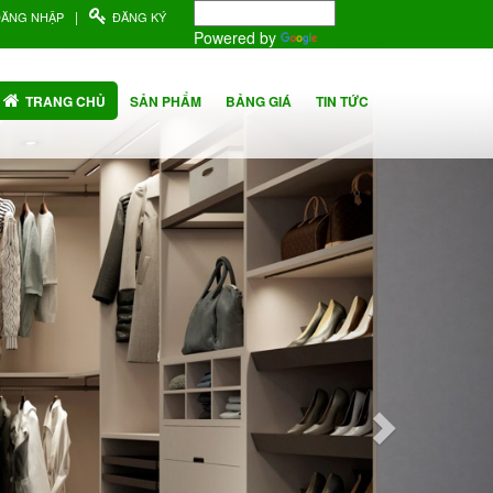
|
ĐĂNG NHẬP
ĐĂNG KÝ
Powered by
Translate
Next
TRANG CHỦ
SẢN PHẨM
BẢNG GIÁ
TIN TỨC