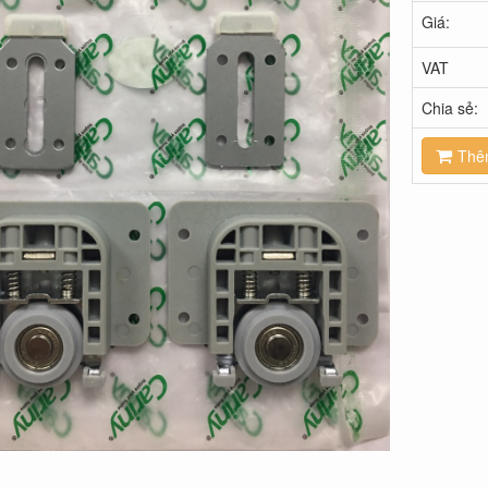
Giá:
VAT
Chia sẻ:
Thê