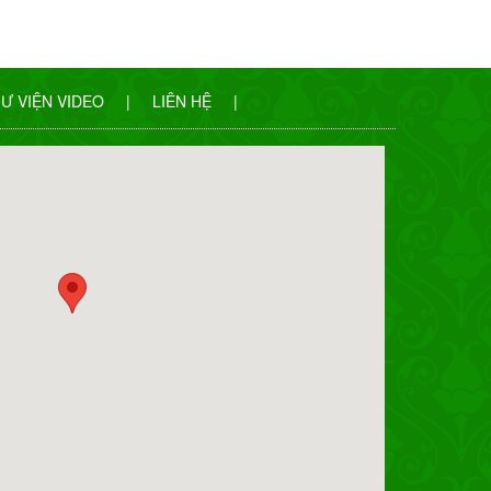
Ư VIỆN VIDEO
|
LIÊN HỆ
|