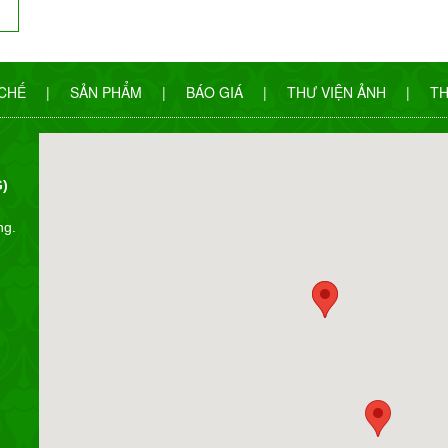
 CHẾ
|
SẢN PHẨM
|
BÁO GIÁ
|
THƯ VIỆN ẢNH
|
TH
)
ng.