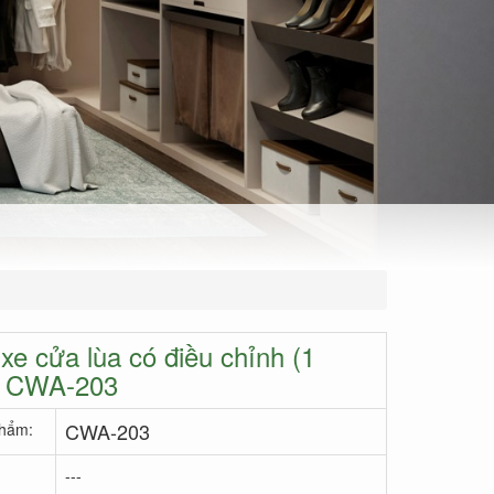
xe cửa lùa có điều chỉnh (1
) CWA-203
CWA-203
hẩm:
---