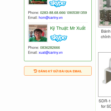
Phone:
0283-88.68.666/ 0905381359
Email:
hcm@cariny.vn
Kỹ Thuật: Mr Xuất
Bánh 
chỉnh
Phone:
0836282666
Email:
xuat@cariny.vn
ĐĂNG KÝ GỬI BÀI QUA EMAIL
SDR-
for 