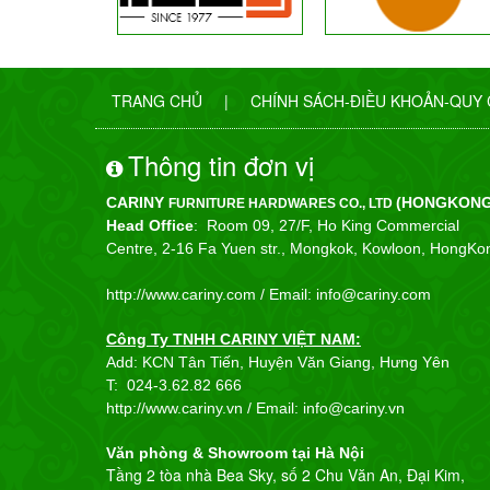
TRANG CHỦ
|
CHÍNH SÁCH-ĐIỀU KHOẢN-QUY
Thông tin đơn vị
CARINY
(HONGKONG
FURNITURE HARDWARES CO., LTD
Head Office
: Room 09, 27/F, Ho King Commercial
Centre, 2-16 Fa Yuen str., Mongkok, Kowloon, HongKo
http://www.cariny.com /
Email: info@cariny.com
Công Ty TNHH CARINY VIỆT NAM:
Add: KCN Tân Tiến, Huyện Văn Giang, Hưng Yên
T:
024-3.62.82 666
http://www.cariny.vn / Email:
info@cariny.vn
Văn phòng & Showroom tại Hà Nội
Tầng 2 tòa nhà Bea Sky, số 2 Chu Văn An, Đại Kim,