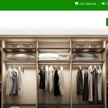
|
GIỎ HÀNG
(
)
0