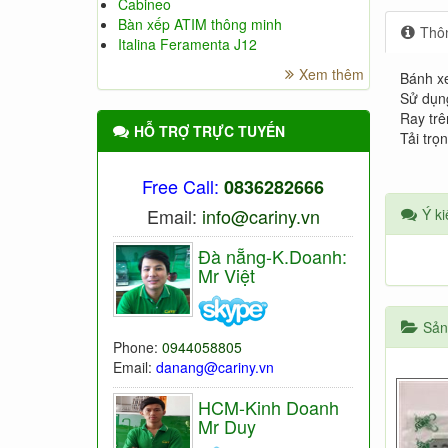
Cabineo
Bàn xếp ATIM thông minh
Thôn
Italina Feramenta J12
Xem thêm
Bánh xe
Sử dụn
Ray trê
HỖ TRỢ TRỰC TUYẾN
Tải trọ
Free Call:
0836282666
Email:
info@cariny.vn
Ý ki
Đà nẵng-K.Doanh:
Mr Việt
Sản
Phone:
0944058805
Email:
danang@cariny.vn
HCM-Kinh Doanh
Mr Duy