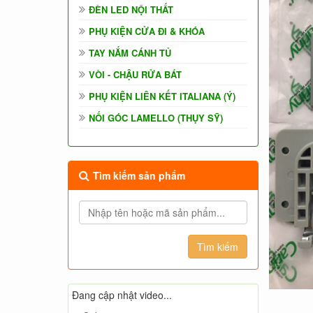
ĐÈN LED NỘI THẤT
PHỤ KIỆN CỬA ĐI & KHÓA
TAY NẮM CÁNH TỦ
VÒI - CHẬU RỬA BÁT
PHỤ KIỆN LIÊN KẾT ITALIANA (Ý)
NỐI GÓC LAMELLO (THỤY SỸ)
Tìm kiếm sản phẩm
Đang cập nhật video...