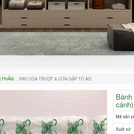
N PHẨM
RAY CỬA TRƯỢT & CỬA GẬP TỦ ÁO
Bánh 
cánh
Mã sản p
Xuất xứ: