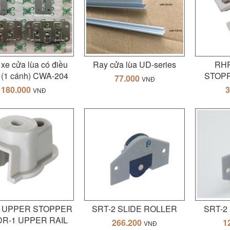
xe cửa lùa có điều
Ray cửa lùa UD-series
RH
 (1 cánh) CWA-204
STOP
77.000
VNĐ
180.000
3
VNĐ
1 UPPER STOPPER
SRT-2 SLIDE ROLLER
SRT-2
SDR-1 UPPER RAIL
266.200
1
VNĐ