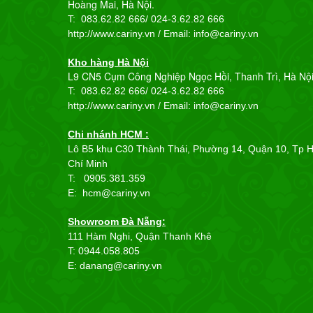
Hoàng Mai, Hà Nội.
T: 083.62.82 666/
024-3.62.82 666
http://www.cariny.vn / Email:
info@cariny.vn
Kho hàng Hà Nội
L9 CN5 Cụm Công Nghiệp Ngọc Hồi, Thanh Trì, Hà Nộ
T: 083.62.82 666/
024-3.62.82 666
http://www.cariny.vn / Email:
info@cariny.vn
Chi nhánh HCM :
Lô B5 khu C30 Thành Thái, Phường 14, Quận 10, Tp 
Chí Minh
T: 0905.381.359
E: hcm@cariny.vn
Showroom Đà Nẵng:
111 Hàm Nghi, Quận Thanh Khê
T: 0944.058.805
E: danang@cariny.vn