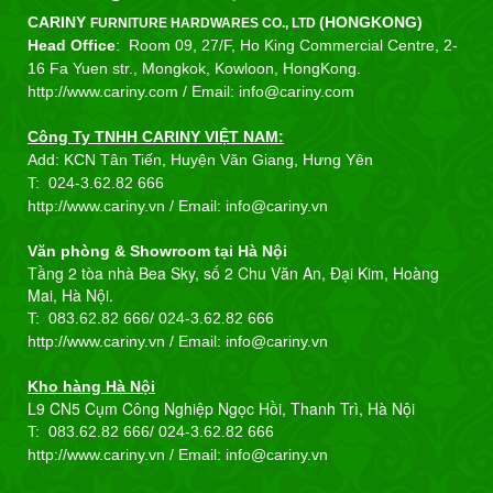
CARINY
(HONGKONG)
FURNITURE HARDWARES CO., LTD
Head Office
: Room 09, 27/F, Ho King Commercial Centre, 2-
16 Fa Yuen str., Mongkok, Kowloon, HongKong.
http://www.cariny.com /
Email: info@cariny.com
Công Ty TNHH CARINY VIỆT NAM:
Add: KCN Tân Tiến, Huyện Văn Giang, Hưng Yên
T:
024-3.62.82 666
http://www.cariny.vn / Email:
info@cariny.vn
Văn phòng & Showroom tại Hà Nội
Tầng 2 tòa nhà Bea Sky, số 2 Chu Văn An, Đại Kim, Hoàng
Mai, Hà Nội.
T: 083.62.82 666/
024-3.62.82 666
http://www.cariny.vn / Email:
info@cariny.vn
Kho hàng Hà Nội
L9 CN5 Cụm Công Nghiệp Ngọc Hồi, Thanh Trì, Hà Nội
T: 083.62.82 666/
024-3.62.82 666
http://www.cariny.vn / Email:
info@cariny.vn