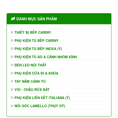
DANH MỤC SẢN PHẨM
THIẾT BỊ BẾP CARINY
PHỤ KIỆN TỦ BẾP CARINY
PHỤ KIỆN TỦ BẾP INOXA (Ý)
PHỤ KIỆN TỦ ÁO & CÁNH NHÔM KÍNH
ĐÈN LED NỘI THẤT
PHỤ KIỆN CỬA ĐI & KHÓA
TAY NẮM CÁNH TỦ
VÒI - CHẬU RỬA BÁT
PHỤ KIỆN LIÊN KẾT ITALIANA (Ý)
NỐI GÓC LAMELLO (THỤY SỸ)