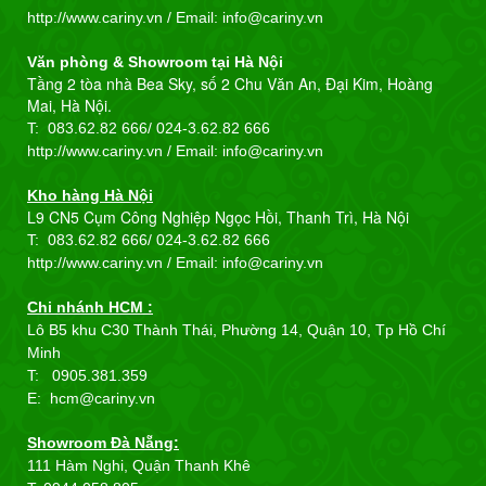
http://www.cariny.vn / Email:
info@cariny.vn
Văn phòng & Showroom tại Hà Nội
Tầng 2 tòa nhà Bea Sky, số 2 Chu Văn An, Đại Kim, Hoàng
Mai, Hà Nội.
T: 083.62.82 666/
024-3.62.82 666
http://www.cariny.vn / Email:
info@cariny.vn
Kho hàng Hà Nội
L9 CN5 Cụm Công Nghiệp Ngọc Hồi, Thanh Trì, Hà Nội
T: 083.62.82 666/
024-3.62.82 666
http://www.cariny.vn / Email:
info@cariny.vn
Chi nhánh HCM :
Lô B5 khu C30 Thành Thái, Phường 14, Quận 10, Tp Hồ Chí
Minh
T: 0905.381.359
E: hcm@cariny.vn
Showroom Đà Nẵng:
111 Hàm Nghi, Quận Thanh Khê