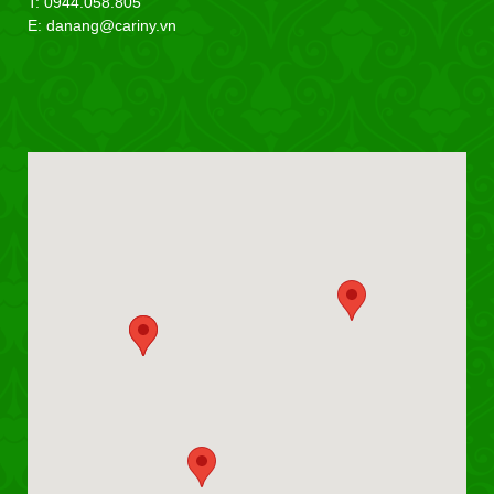
T: 0944.058.805
E: danang@cariny.vn