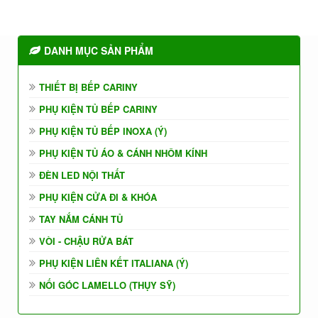
DANH MỤC SẢN PHẨM
THIẾT BỊ BẾP CARINY
PHỤ KIỆN TỦ BẾP CARINY
PHỤ KIỆN TỦ BẾP INOXA (Ý)
PHỤ KIỆN TỦ ÁO & CÁNH NHÔM KÍNH
ĐÈN LED NỘI THẤT
PHỤ KIỆN CỬA ĐI & KHÓA
TAY NẮM CÁNH TỦ
VÒI - CHẬU RỬA BÁT
PHỤ KIỆN LIÊN KẾT ITALIANA (Ý)
NỐI GÓC LAMELLO (THỤY SỸ)