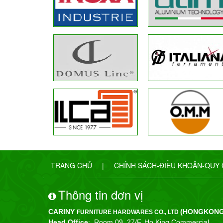
TRANG CHỦ
|
CHÍNH SÁCH-ĐIỀU KHOẢN-QUY
Thông tin đơn vị
CARINY
(HONGKONG
FURNITURE HARDWARES CO., LTD
Head Office
: Room 09, 27/F, Ho King Commercial