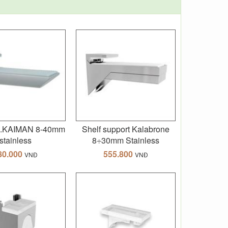
up.KAIMAN 8-40mm
Shelf support Kalabrone
stainless
8÷30mm Stainless
80.000
555.800
VNĐ
VNĐ