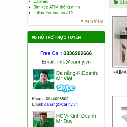
Cabineo
Sản
Bàn xếp ATIM thông minh
Italina Feramenta J12
Xem thêm
HỖ TRỢ TRỰC TUYẾN
Free Call:
0836282666
Email:
info@cariny.vn
KAIMAN
Đà nẵng-K.Doanh:
Mr Việt
Phone:
0944058805
Email:
danang@cariny.vn
HCM-Kinh Doanh
Mr Duy