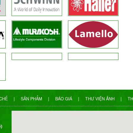
 CHẾ
|
SẢN PHẨM
|
BÁO GIÁ
|
THƯ VIỆN ẢNH
|
TH
)