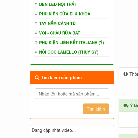
ĐÈN LED NỘI THẤT
PHỤ KIỆN CỬA ĐI & KHÓA
TAY NẮM CÁNH TỦ
VÒI - CHẬU RỬA BÁT
PHỤ KIỆN LIÊN KẾT ITALIANA (Ý)
NỐI GÓC LAMELLO (THỤY SỸ)
Thôn
Tìm kiếm sản phẩm
Ý ki
Đang cập nhật video...