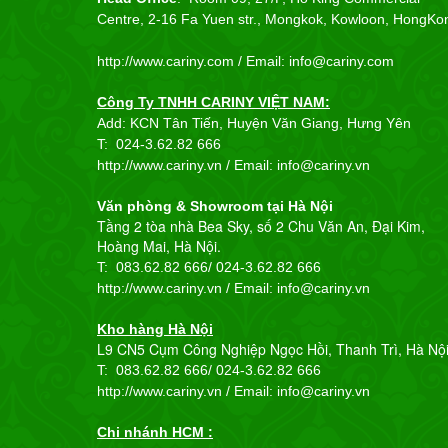
Centre, 2-16 Fa Yuen str., Mongkok, Kowloon, HongKo
http://www.cariny.com /
Email: info@cariny.com
Công Ty TNHH CARINY VIỆT NAM:
Add: KCN Tân Tiến, Huyện Văn Giang, Hưng Yên
T:
024-3.62.82 666
http://www.cariny.vn / Email:
info@cariny.vn
Văn phòng & Showroom tại Hà Nội
Tầng 2 tòa nhà Bea Sky, số 2 Chu Văn An, Đại Kim,
Hoàng Mai, Hà Nội.
T: 083.62.82 666/
024-3.62.82 666
http://www.cariny.vn / Email:
info@cariny.vn
Kho hàng Hà Nội
L9 CN5 Cụm Công Nghiệp Ngọc Hồi, Thanh Trì, Hà Nộ
T: 083.62.82 666/
024-3.62.82 666
http://www.cariny.vn / Email:
info@cariny.vn
Chi nhánh HCM :