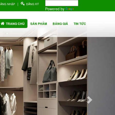
|
ĐĂNG NHẬP
ĐĂNG KÝ
Powered by
Translate
Next
TRANG CHỦ
SẢN PHẨM
BẢNG GIÁ
TIN TỨC