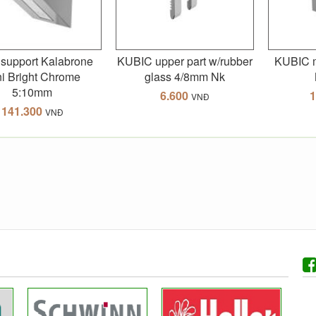
 support Kalabrone
KUBIC upper part w/rubber
KUBIC m
ni Bright Chrome
glass 4/8mm Nk
5:10mm
6.600
1
VNĐ
141.300
VNĐ