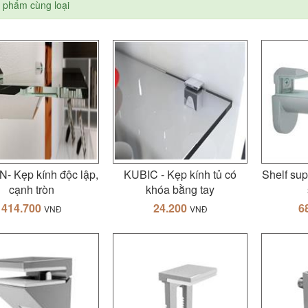
 phẩm cùng loại
- Kẹp kính độc lập,
KUBIC - Kẹp kính tủ có
Shelf s
cạnh tròn
khóa bằng tay
414.700
24.200
6
VNĐ
VNĐ