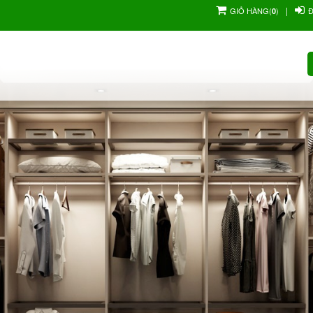
|
GIỎ HÀNG
(
)
0