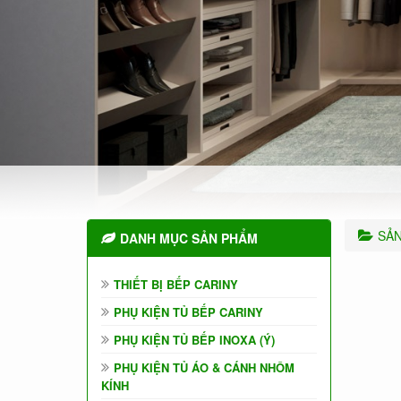
SẢ
DANH MỤC SẢN PHẨM
THIẾT BỊ BẾP CARINY
PHỤ KIỆN TỦ BẾP CARINY
PHỤ KIỆN TỦ BẾP INOXA (Ý)
PHỤ KIỆN TỦ ÁO & CÁNH NHÔM
KÍNH