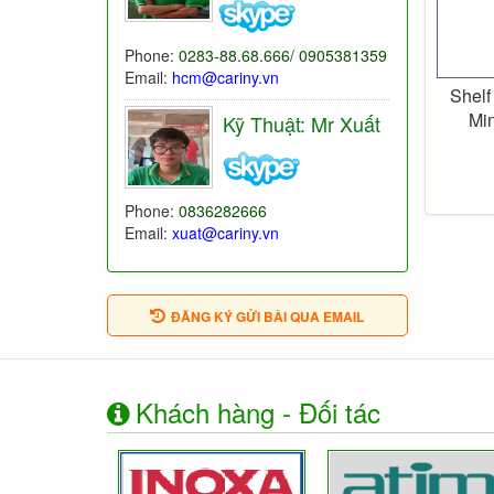
Phone:
0283-88.68.666/ 0905381359
Email:
hcm@cariny.vn
Shelf
Mi
Kỹ Thuật: Mr Xuất
Phone:
0836282666
Email:
xuat@cariny.vn
ĐĂNG KÝ GỬI BÀI QUA EMAIL
Khách hàng - Đối tác