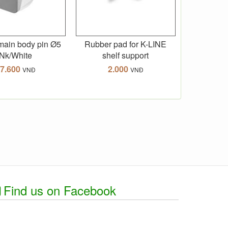
ain body pin Ø5
Rubber pad for K-LINE
Nk/White
shelf support
7.600
2.000
VNĐ
VNĐ
Find us on Facebook