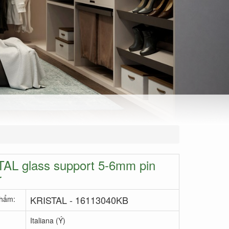
AL glass support 5-6mm pin
r
KRISTAL - 16113040KB
hẩm:
Italiana (Ý)