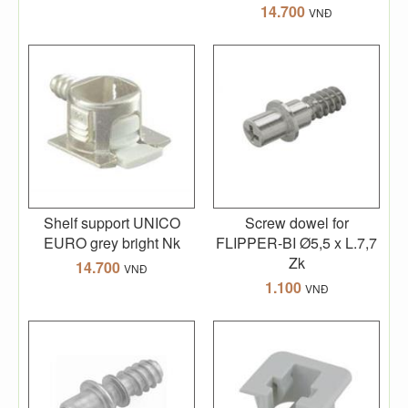
14.700
VNĐ
Shelf support UNICO
Screw dowel for
EURO grey bright Nk
FLIPPER-BI Ø5,5 x L.7,7
Zk
14.700
VNĐ
1.100
VNĐ