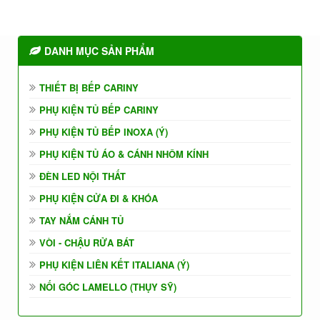
DANH MỤC SẢN PHẨM
THIẾT BỊ BẾP CARINY
PHỤ KIỆN TỦ BẾP CARINY
PHỤ KIỆN TỦ BẾP INOXA (Ý)
PHỤ KIỆN TỦ ÁO & CÁNH NHÔM KÍNH
ĐÈN LED NỘI THẤT
PHỤ KIỆN CỬA ĐI & KHÓA
TAY NẮM CÁNH TỦ
VÒI - CHẬU RỬA BÁT
PHỤ KIỆN LIÊN KẾT ITALIANA (Ý)
NỐI GÓC LAMELLO (THỤY SỸ)