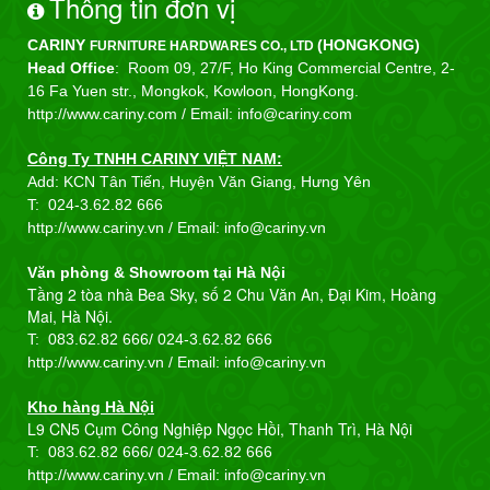
Thông tin đơn vị
CARINY
(HONGKONG)
FURNITURE HARDWARES CO., LTD
Head Office
: Room 09, 27/F, Ho King Commercial Centre, 2-
16 Fa Yuen str., Mongkok, Kowloon, HongKong.
http://www.cariny.com /
Email: info@cariny.com
Công Ty TNHH CARINY VIỆT NAM:
Add: KCN Tân Tiến, Huyện Văn Giang, Hưng Yên
T:
024-3.62.82 666
http://www.cariny.vn / Email:
info@cariny.vn
Văn phòng & Showroom tại Hà Nội
Tầng 2 tòa nhà Bea Sky, số 2 Chu Văn An, Đại Kim, Hoàng
Mai, Hà Nội.
T: 083.62.82 666/
024-3.62.82 666
http://www.cariny.vn / Email:
info@cariny.vn
Kho hàng Hà Nội
L9 CN5 Cụm Công Nghiệp Ngọc Hồi, Thanh Trì, Hà Nội
T: 083.62.82 666/
024-3.62.82 666
http://www.cariny.vn / Email:
info@cariny.vn