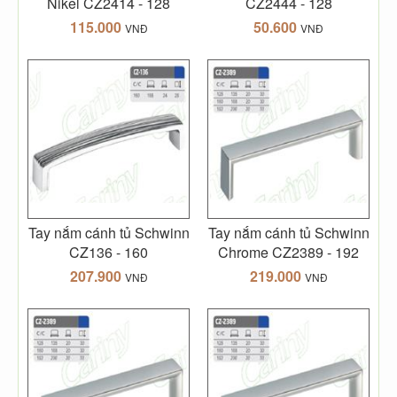
Nikel CZ2414 - 128
CZ2444 - 128
115.000
50.600
VNĐ
VNĐ
Tay nắm cánh tủ Schwinn
Tay nắm cánh tủ Schwinn
CZ136 - 160
Chrome CZ2389 - 192
207.900
219.000
VNĐ
VNĐ