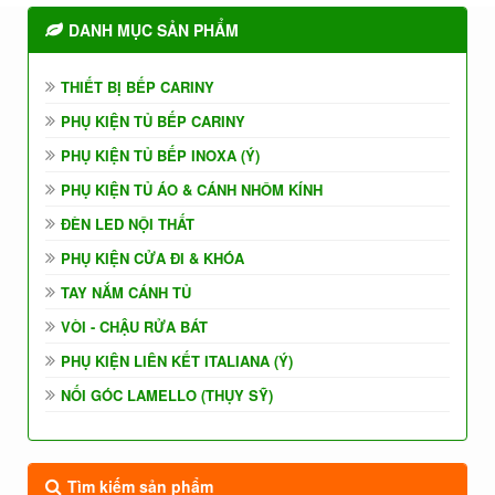
DANH MỤC SẢN PHẨM
THIẾT BỊ BẾP CARINY
PHỤ KIỆN TỦ BẾP CARINY
PHỤ KIỆN TỦ BẾP INOXA (Ý)
PHỤ KIỆN TỦ ÁO & CÁNH NHÔM KÍNH
ĐÈN LED NỘI THẤT
PHỤ KIỆN CỬA ĐI & KHÓA
TAY NẮM CÁNH TỦ
VÒI - CHẬU RỬA BÁT
PHỤ KIỆN LIÊN KẾT ITALIANA (Ý)
NỐI GÓC LAMELLO (THỤY SỸ)
Tìm kiếm sản phẩm