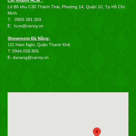
Chi nhánh HCM :
Lô B5 khu C30 Thành Thái, Phường 14, Quận 10, Tp Hồ Chí
Minh
T: 0905.381.359
E: hcm@cariny.vn
Showroom Đà Nẵng:
111 Hàm Nghi, Quận Thanh Khê
T: 0944.058.805
E: danang@cariny.vn