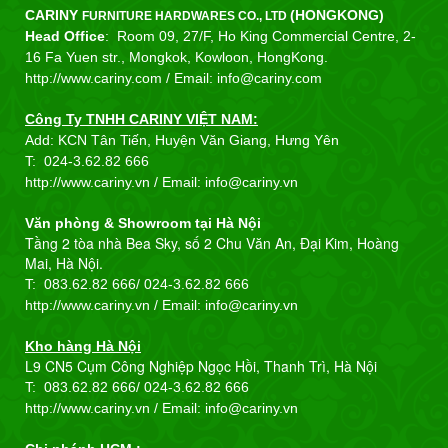
CARINY
(HONGKONG)
FURNITURE HARDWARES CO., LTD
Head Office
: Room 09, 27/F, Ho King Commercial Centre, 2-
16 Fa Yuen str., Mongkok, Kowloon, HongKong.
http://www.cariny.com /
Email: info@cariny.com
Công Ty TNHH CARINY VIỆT NAM:
Add: KCN Tân Tiến, Huyện Văn Giang, Hưng Yên
T:
024-3.62.82 666
http://www.cariny.vn / Email:
info@cariny.vn
Văn phòng & Showroom tại Hà Nội
Tầng 2 tòa nhà Bea Sky, số 2 Chu Văn An, Đại Kim, Hoàng
Mai, Hà Nội.
T: 083.62.82 666/
024-3.62.82 666
http://www.cariny.vn / Email:
info@cariny.vn
Kho hàng Hà Nội
L9 CN5 Cụm Công Nghiệp Ngọc Hồi, Thanh Trì, Hà Nội
T: 083.62.82 666/
024-3.62.82 666
http://www.cariny.vn / Email:
info@cariny.vn