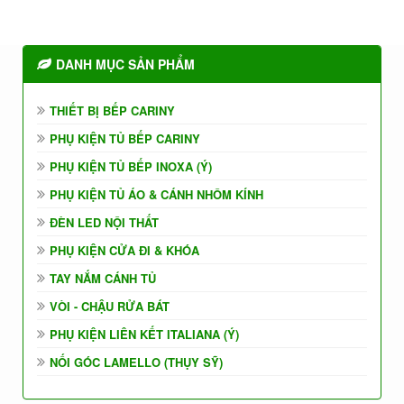
DANH MỤC SẢN PHẨM
THIẾT BỊ BẾP CARINY
PHỤ KIỆN TỦ BẾP CARINY
PHỤ KIỆN TỦ BẾP INOXA (Ý)
PHỤ KIỆN TỦ ÁO & CÁNH NHÔM KÍNH
ĐÈN LED NỘI THẤT
PHỤ KIỆN CỬA ĐI & KHÓA
TAY NẮM CÁNH TỦ
VÒI - CHẬU RỬA BÁT
PHỤ KIỆN LIÊN KẾT ITALIANA (Ý)
NỐI GÓC LAMELLO (THỤY SỸ)