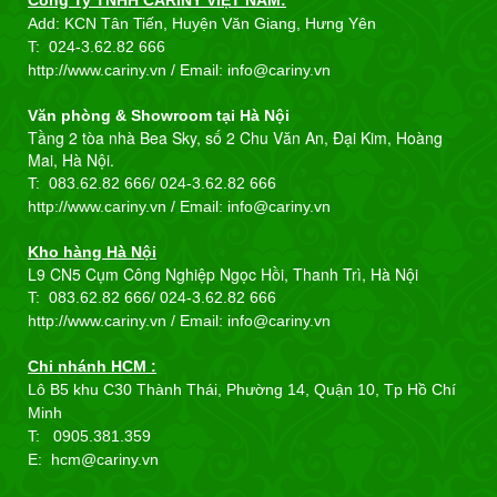
Add: KCN Tân Tiến, Huyện Văn Giang, Hưng Yên
T:
024-3.62.82 666
http://www.cariny.vn / Email:
info@cariny.vn
Văn phòng & Showroom tại Hà Nội
Tầng 2 tòa nhà Bea Sky, số 2 Chu Văn An, Đại Kim, Hoàng
Mai, Hà Nội.
T: 083.62.82 666/
024-3.62.82 666
http://www.cariny.vn / Email:
info@cariny.vn
Kho hàng Hà Nội
L9 CN5 Cụm Công Nghiệp Ngọc Hồi, Thanh Trì, Hà Nội
T: 083.62.82 666/
024-3.62.82 666
http://www.cariny.vn / Email:
info@cariny.vn
Chi nhánh HCM :
Lô B5 khu C30 Thành Thái, Phường 14, Quận 10, Tp Hồ Chí
Minh
T: 0905.381.359
E: hcm@cariny.vn