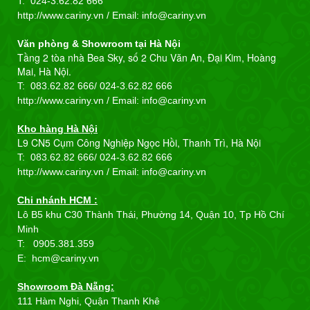
T:
024-3.62.82 666
http://www.cariny.vn / Email:
info@cariny.vn
Văn phòng & Showroom tại Hà Nội
Tầng 2 tòa nhà Bea Sky, số 2 Chu Văn An, Đại Kim, Hoàng
Mai, Hà Nội.
T: 083.62.82 666/
024-3.62.82 666
http://www.cariny.vn / Email:
info@cariny.vn
Kho hàng Hà Nội
L9 CN5 Cụm Công Nghiệp Ngọc Hồi, Thanh Trì, Hà Nội
T: 083.62.82 666/
024-3.62.82 666
http://www.cariny.vn / Email:
info@cariny.vn
Chi nhánh HCM :
Lô B5 khu C30 Thành Thái, Phường 14, Quận 10, Tp Hồ Chí
Minh
T: 0905.381.359
E: hcm@cariny.vn
Showroom Đà Nẵng:
111 Hàm Nghi, Quận Thanh Khê