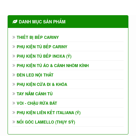
DANH MỤC SẢN PHẨM
THIẾT BỊ BẾP CARINY
PHỤ KIỆN TỦ BẾP CARINY
PHỤ KIỆN TỦ BẾP INOXA (Ý)
PHỤ KIỆN TỦ ÁO & CÁNH NHÔM KÍNH
ĐÈN LED NỘI THẤT
PHỤ KIỆN CỬA ĐI & KHÓA
TAY NẮM CÁNH TỦ
VÒI - CHẬU RỬA BÁT
PHỤ KIỆN LIÊN KẾT ITALIANA (Ý)
NỐI GÓC LAMELLO (THỤY SỸ)