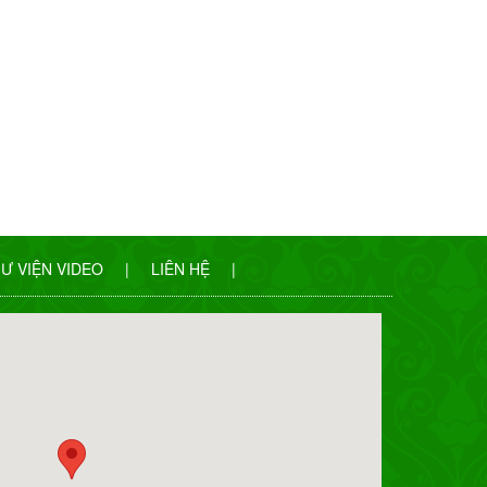
Ư VIỆN VIDEO
|
LIÊN HỆ
|