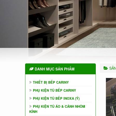
SẢ
DANH MỤC SẢN PHẨM
THIẾT BỊ BẾP CARINY
PHỤ KIỆN TỦ BẾP CARINY
PHỤ KIỆN TỦ BẾP INOXA (Ý)
PHỤ KIỆN TỦ ÁO & CÁNH NHÔM
KÍNH