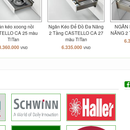
n kéo xoong nồi
Ngăn Kéo Để Đồ Đa Năng
NGĂN 
ELLO CA 25 màu
2 Tầng CASTELLO CA 27
NĂNG 2
TiTan
màu TiTan
6.
3.360.000
6.335.000
VNĐ
VNĐ