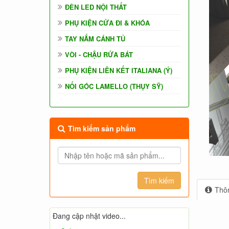
ĐÈN LED NỘI THẤT
PHỤ KIỆN CỬA ĐI & KHÓA
TAY NẮM CÁNH TỦ
VÒI - CHẬU RỬA BÁT
PHỤ KIỆN LIÊN KẾT ITALIANA (Ý)
NỐI GÓC LAMELLO (THỤY SỸ)
Tìm kiếm sản phẩm
Thôn
Đang cập nhật video...