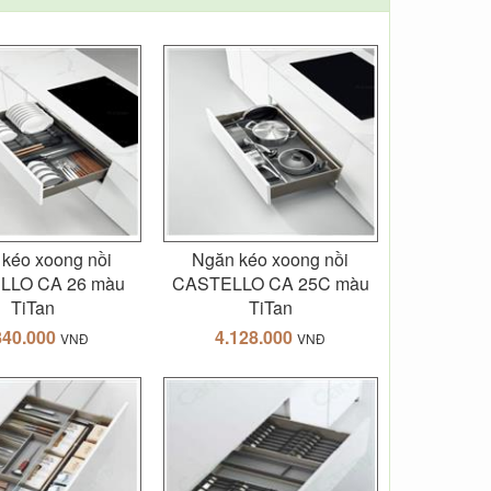
kéo xoong nồi
Ngăn kéo xoong nồi
LLO CA 26 màu
CASTELLO CA 25C màu
TiTan
TiTan
840.000
4.128.000
VNĐ
VNĐ