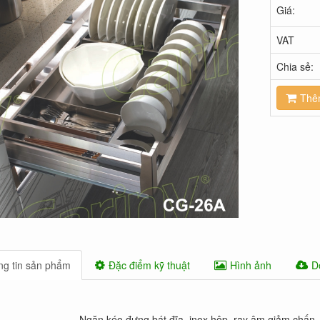
Giá:
VAT
Chia sẻ:
Thê
g tin sản phẩm
Đặc điểm kỹ thuật
Hình ảnh
D
Ngăn kéo đựng bát đĩa, inox hộp, ray âm giảm chấn,