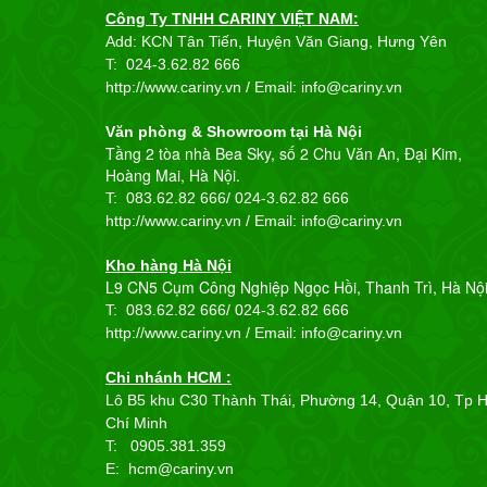
Công Ty TNHH CARINY VIỆT NAM:
Add: KCN Tân Tiến, Huyện Văn Giang, Hưng Yên
T:
024-3.62.82 666
http://www.cariny.vn / Email:
info@cariny.vn
Văn phòng & Showroom tại Hà Nội
Tầng 2 tòa nhà Bea Sky, số 2 Chu Văn An, Đại Kim,
Hoàng Mai, Hà Nội.
T: 083.62.82 666/
024-3.62.82 666
http://www.cariny.vn / Email:
info@cariny.vn
Kho hàng Hà Nội
L9 CN5 Cụm Công Nghiệp Ngọc Hồi, Thanh Trì, Hà Nộ
T: 083.62.82 666/
024-3.62.82 666
http://www.cariny.vn / Email:
info@cariny.vn
Chi nhánh HCM :
Lô B5 khu C30 Thành Thái, Phường 14, Quận 10, Tp 
Chí Minh
T: 0905.381.359
E: hcm@cariny.vn