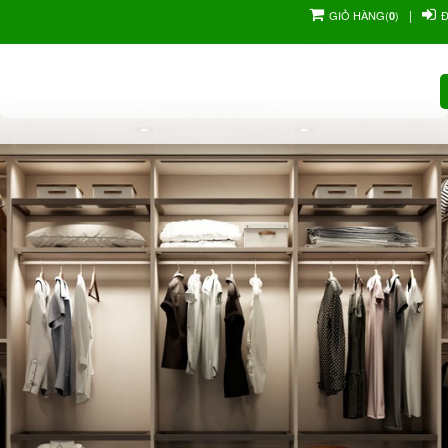
|
GIỎ HÀNG
(
)
0