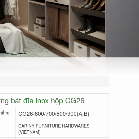
ng bát đĩa inox hộp CG26
CG26-600/700/800/900(A,B)
hẩm:
CARINY FURNITURE HARDWARES
(VIETNAM)