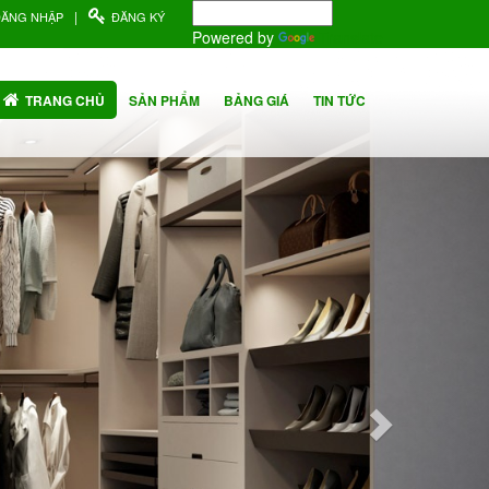
|
ĐĂNG NHẬP
ĐĂNG KÝ
Powered by
Translate
Next
TRANG CHỦ
SẢN PHẨM
BẢNG GIÁ
TIN TỨC