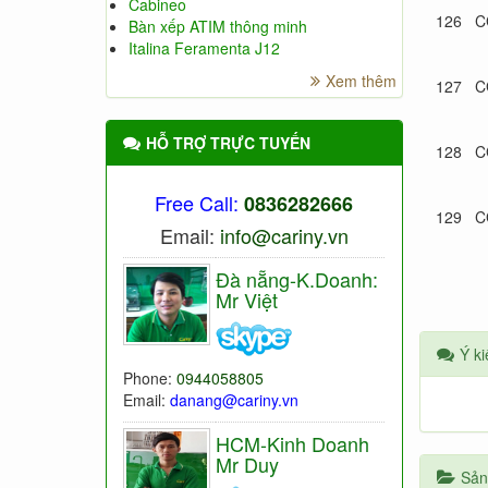
Cabineo
126
C
Bàn xếp ATIM thông minh
Italina Feramenta J12
Xem thêm
127
C
HỖ TRỢ TRỰC TUYẾN
128
C
Free Call:
0836282666
129
C
Email:
info@cariny.vn
Đà nẵng-K.Doanh:
Mr Việt
Ý ki
Phone:
0944058805
Email:
danang@cariny.vn
HCM-Kinh Doanh
Mr Duy
Sản