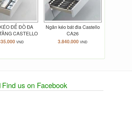
KÉO ĐỂ ĐỒ ĐA
Ngăn kéo bát đia Castello
 TẦNG CASTELLO
CA26
335.000
3.840.000
VNĐ
VNĐ
Find us on Facebook