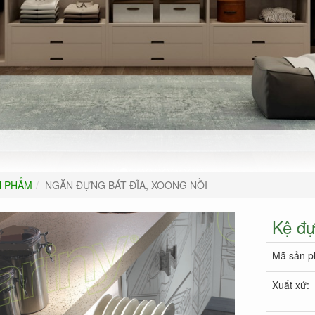
N PHẨM
NGĂN ĐỰNG BÁT ĐĨA, XOONG NỒI
Kệ đự
Mã sản p
Xuất xứ: