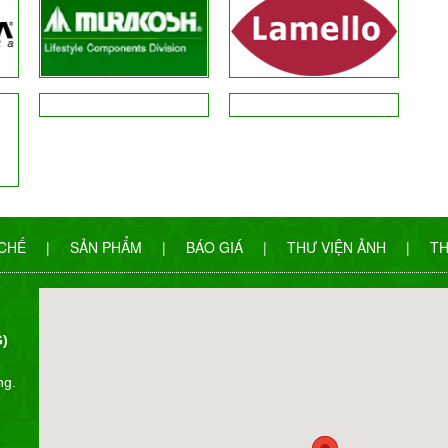
 CHẾ
|
SẢN PHẨM
|
BÁO GIÁ
|
THƯ VIỆN ẢNH
|
TH
)
ng.