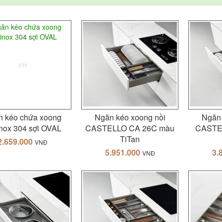
n kéo chứa xoong
Ngăn kéo xoong nồi
Ngăn 
inox 304 sợi OVAL
CASTELLO CA 26C màu
CASTE
TiTan
2.659.000
VNĐ
5.951.000
3.
VNĐ