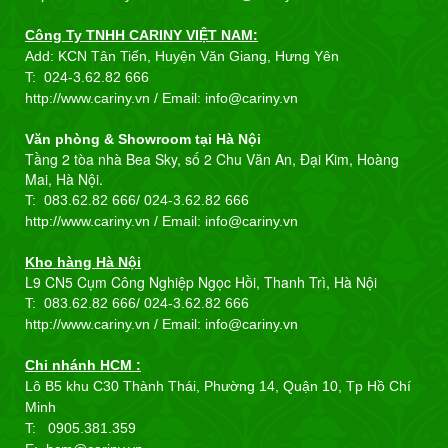
Công Ty TNHH CARINY VIỆT NAM:
Add: KCN Tân Tiến, Huyện Văn Giang, Hưng Yên
T:
024-3.62.82 666
http://www.cariny.vn / Email:
info@cariny.vn
Văn phòng & Showroom tại Hà Nội
Tầng 2 tòa nhà Bea Sky, số 2 Chu Văn An, Đại Kim, Hoàng
Mai, Hà Nội.
T: 083.62.82 666/
024-3.62.82 666
http://www.cariny.vn / Email:
info@cariny.vn
Kho hàng Hà Nội
L9 CN5 Cụm Công Nghiệp Ngọc Hồi, Thanh Trì, Hà Nội
T: 083.62.82 666/
024-3.62.82 666
http://www.cariny.vn / Email:
info@cariny.vn
Chi nhánh HCM :
Lô B5 khu C30 Thành Thái, Phường 14, Quận 10, Tp Hồ Chí
Minh
T: 0905.381.359