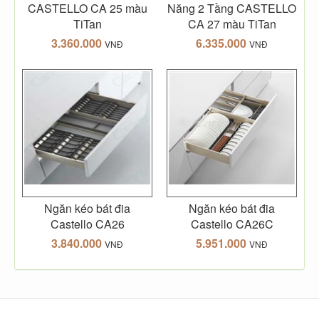
CASTELLO CA 25 màu
Năng 2 Tầng CASTELLO
TiTan
CA 27 màu TiTan
3.360.000
6.335.000
VNĐ
VNĐ
Ngăn kéo bát đia
Ngăn kéo bát đia
Castello CA26
Castello CA26C
3.840.000
5.951.000
VNĐ
VNĐ