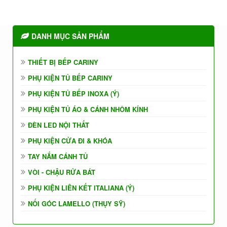
DANH MỤC SẢN PHẨM
THIẾT BỊ BẾP CARINY
PHỤ KIỆN TỦ BẾP CARINY
PHỤ KIỆN TỦ BẾP INOXA (Ý)
PHỤ KIỆN TỦ ÁO & CÁNH NHÔM KÍNH
ĐÈN LED NỘI THẤT
PHỤ KIỆN CỬA ĐI & KHÓA
TAY NẮM CÁNH TỦ
VÒI - CHẬU RỬA BÁT
PHỤ KIỆN LIÊN KẾT ITALIANA (Ý)
NỐI GÓC LAMELLO (THỤY SỸ)