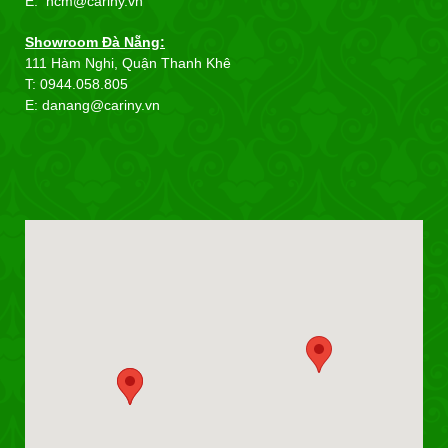
E: hcm@cariny.vn
Showroom Đà Nẵng:
111 Hàm Nghi, Quận Thanh Khê
T: 0944.058.805
E: danang@cariny.vn